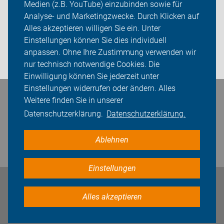
Medien (z.B. YouTube) einzubinden sowie für
Analyse- und Marketingzwecke. Durch Klicken auf
Über uns
Alles akzeptieren willigen Sie ein. Unter
Sei dabei
Einstellungen können Sie dies individuell
anpassen. Ohne Ihre Zustimmung verwenden wir
Login
nur technisch notwendige Cookies. Die
Einwilligung können Sie jederzeit unter
Einstellungen widerrufen oder ändern. Alles
Bleiben Sie in Kontakt
Weitere finden Sie in unserer
Datenschutzerklärung.
Datenschutzerklärung.
Ablehnen
Einstellungen
Impressum
Datenschutz
Cookie-Einstellungen
Alles akzeptieren