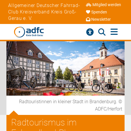
Mitglied werden
Allgemeiner Deutscher Fahrrad-
Club Kreisverband Kreis Groß-
Spenden
Gerau e. V.
Newsletter
Radtouristinnen in kleiner Stadt in Brandenburg. ©
ADFC/Herfort
Radtourismus im