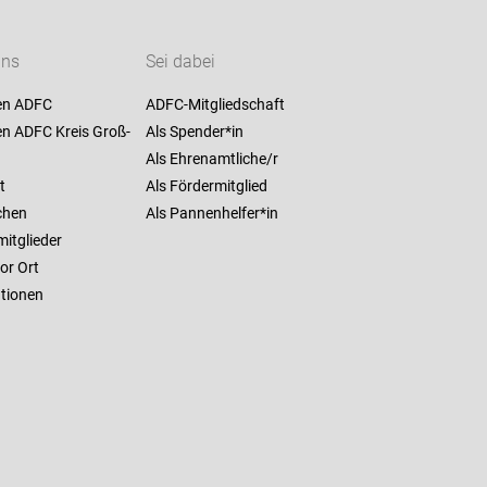
uns
Sei dabei
en ADFC
ADFC-Mitgliedschaft
en ADFC Kreis Groß-
Als Spender*in
Als Ehrenamtliche/r
t
Als Fördermitglied
chen
Als Pannenhelfer*in
itglieder
or Ort
ationen