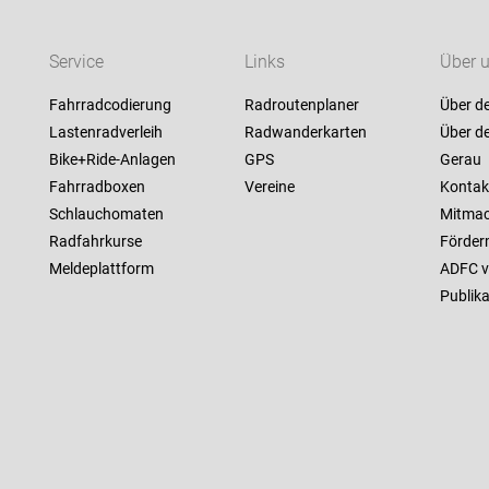
Service
Links
Über 
Fahrradcodierung
Radroutenplaner
Über d
Lastenradverleih
Radwanderkarten
Über d
Bike+Ride-Anlagen
GPS
Gerau
Fahrradboxen
Vereine
Kontak
Schlauchomaten
Mitma
Radfahrkurse
Förderm
Meldeplattform
ADFC v
Publik