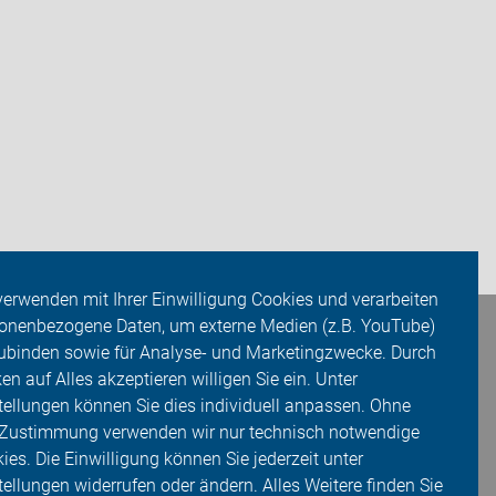
verwenden mit Ihrer Einwilligung Cookies und verarbeiten
onenbezogene Daten, um externe Medien (z.B. YouTube)
ubinden sowie für Analyse- und Marketingzwecke. Durch
ken auf Alles akzeptieren willigen Sie ein. Unter
tellungen können Sie dies individuell anpassen. Ohne
 Zustimmung verwenden wir nur technisch notwendige
ies. Die Einwilligung können Sie jederzeit unter
tellungen widerrufen oder ändern. Alles Weitere finden Sie