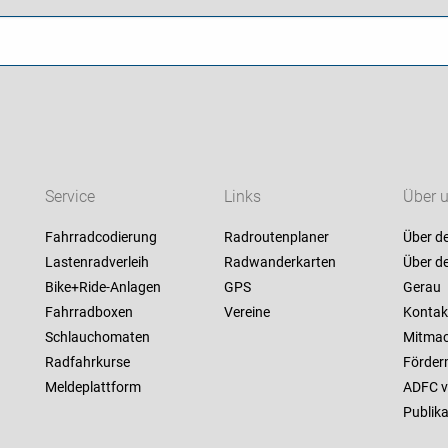
Service
Links
Über 
Fahrradcodierung
Radroutenplaner
Über d
Lastenradverleih
Radwanderkarten
Über d
Bike+Ride-Anlagen
GPS
Gerau
Fahrradboxen
Vereine
Kontak
Schlauchomaten
Mitma
Radfahrkurse
Förderm
Meldeplattform
ADFC v
Publik