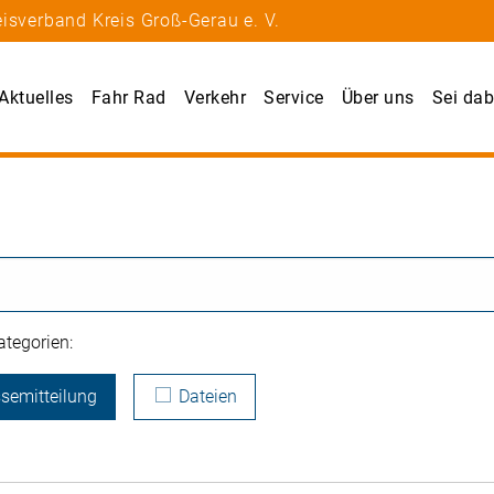
isverband Kreis Groß-Gerau e. V.
Aktuelles
Fahr Rad
Verkehr
Service
Über uns
Sei dab
tegorien:
semitteilung
Dateien