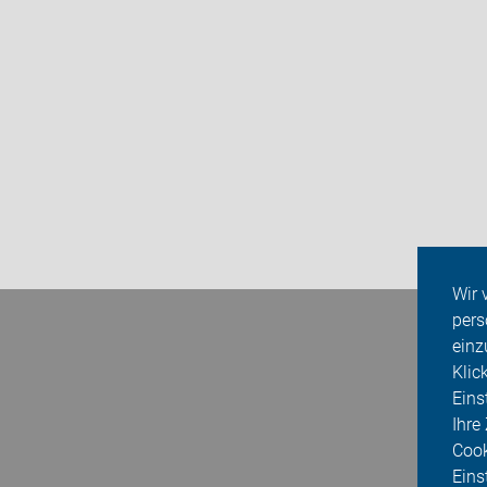
Wir 
pers
einz
Klic
Eins
Ihre
Cook
Eins