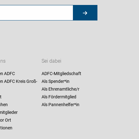
uns
Sei dabei
en ADFC
ADFC-Mitgliedschaft
en ADFC Kreis Groß-
Als Spender*in
Als Ehrenamtliche/r
t
Als Fördermitglied
chen
Als Pannenhelfer*in
itglieder
or Ort
ationen